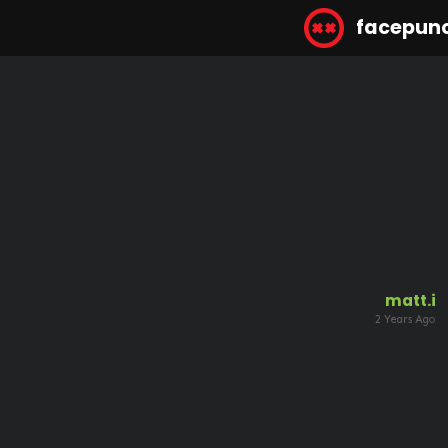
facepun
matt.i
2 Years Ago